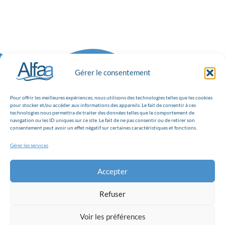
Gérer le consentement
Pour offrir les meilleures expériences, nous utilisons des technologies telles que les cookies
pour stocker et/ou accéder aux informations des appareils. Le fait de consentir à ces
technologies nous permettra de traiter des données telles que le comportement de
navigation ou les ID uniques sur ce site. Le fait de ne pas consentir ou de retirer son
consentement peut avoir un effet négatif sur certaines caractéristiques et fonctions.
ALFAA FRANCE est depuis 2010 spécialisée dans la conception et
Gérer les services
fabrication d’appareils destinés à la destruction des bactéries, virus,
moisissures, et d’autres polluants parfois chimiques.
Accepter
Eau
Air
Fluides
Mediathèque
09 72 50 94 86
Envoyer un message
Route de Frontigny, 69390 Charly
Refuser
Facebook
LinkedIn
Voir les préférences